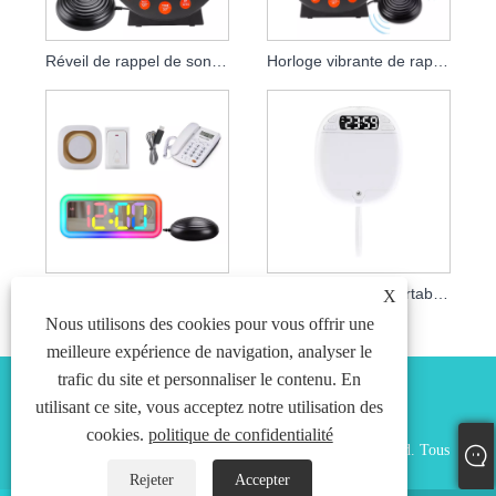
Réveil de rappel de sonnette avec agitateur vibrant d'oreiller
Horloge vibrante de rappel de téléphone de sonnette de dormeur lourd
Sonnette de téléphone, veilleuse, rappel de vibrations, réveil
Horloge vibrante portable pour étudiants en dessin animé, alimentée par batterie
X
Nous utilisons des cookies pour vous offrir une
meilleure expérience de navigation, analyser le
trafic du site et personnaliser le contenu. En
utilisant ce site, vous acceptez notre utilisation des
cookies.
politique de confidentialité
Copyright © 2024 Shenzhen Preatiation Technology Co., Ltd. Tous
droits réservés.
Rejeter
Accepter