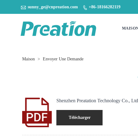

sunny_ge@cnpreation.com
+86-18166282119

MAISO
Maison
>
Envoyer Une Demande
Shenzhen Preatation Technology Co., Ltd
Télécharger