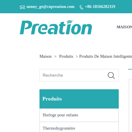

sunny_ge@cnpreation.com
+86-18166282119

MAISO
Maison
>
Produits
>
Produits De Maison Intelligent
Produits
Horloge pour enfants
Thermohygromètre