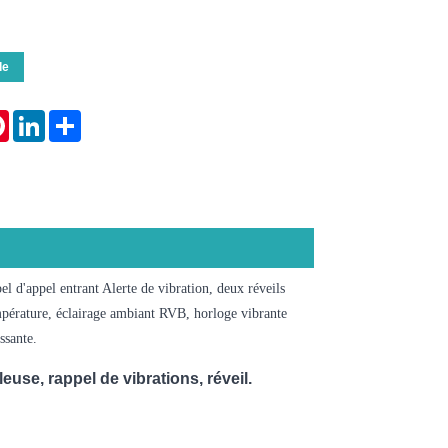
de
tsApp
Pinterest
LinkedIn
Share
 d'appel entrant Alerte de vibration, deux réveils
mpérature, éclairage ambiant RVB, horloge vibrante
ssante.
euse, rappel de vibrations, réveil.