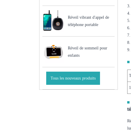
3.
4.
Réveil vibrant d'appel de
5.
téléphone portable
6.
7.
8.
Réveil de sommeil pour
9.
enfants
T
Tous les nouveaux produits
t
Ré
lu