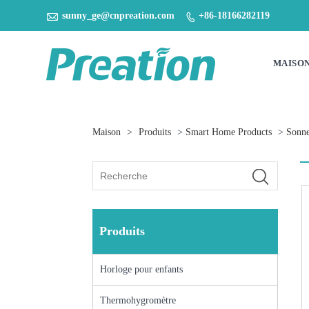

sunny_ge@cnpreation.com
+86-18166282119

MAISO
Maison
>
Produits
>
Smart Home Products
>
Sonne
Produits
Horloge pour enfants
Thermohygromètre