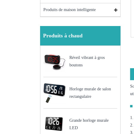
Produits de maison intelligente
Produits à chaud
Réveil vibrant à gros
boutons
So
Horloge murale de salon
ut
rectangulaire
1.
Grande horloge murale
2.
LED
3.