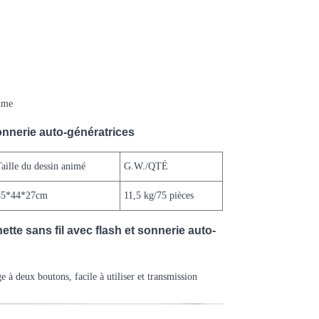
lume
sonnerie auto-génératrices
Taille du dessin animé
G.W./QTÉ
45*44*27cm
11,5 kg/75 pièces
ette sans fil avec flash et sonnerie auto-
e à deux boutons, facile à utiliser et transmission