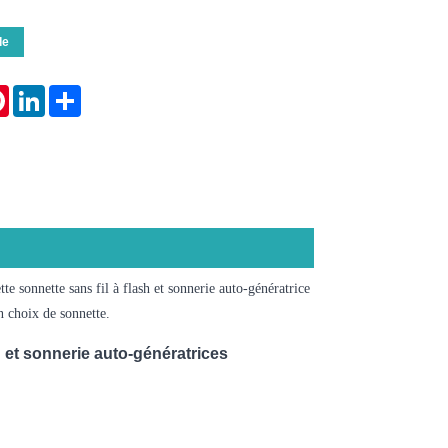
de
tsApp
Pinterest
LinkedIn
Share
tte sonnette sans fil à flash et sonnerie auto-génératrice
n choix de sonnette.
h et sonnerie auto-génératrices