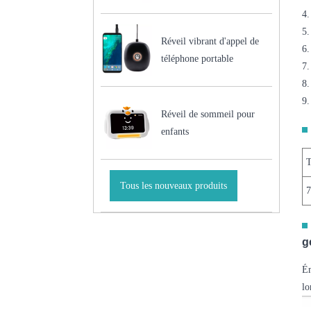
4.
5.
Réveil vibrant d'appel de
6.
téléphone portable
7.
8.
9.
Réveil de sommeil pour
enfants
T
Tous les nouveaux produits
7
g
Ém
lo