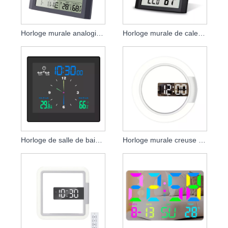
Horloge murale analogique de la semaine de la température et de l'humidité de 8,6 pouces
Horloge murale de calendrier à affichage numérique à grande police de 8,6 pouces
Horloge de salle de bain compte à rebours étanche
Horloge murale creuse décorative LED RVB de 12 pouces