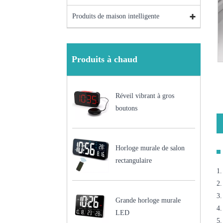
Produits de maison intelligente
Produits à chaud
Réveil vibrant à gros
boutons
Horloge murale de salon
rectangulaire
1.
2.
3.
Grande horloge murale
4.
LED
5.