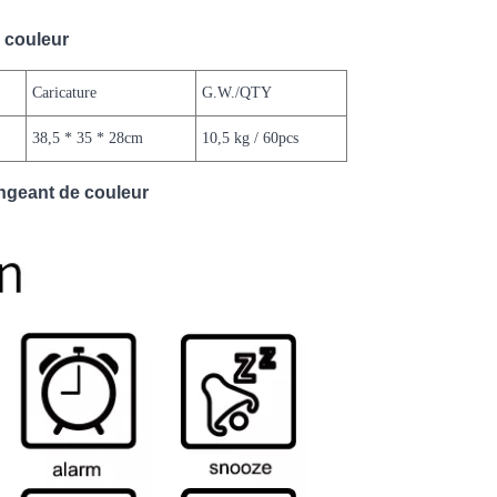
 couleur
Caricature
G.W./QTY
38,5 * 35 * 28cm
10,5 kg / 60pcs
angeant de couleur