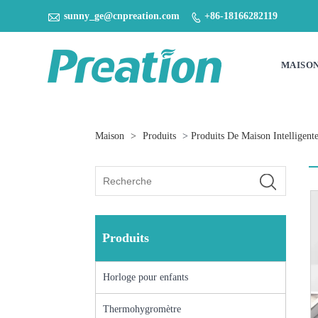

sunny_ge@cnpreation.com
+86-18166282119

MAISO
Maison
>
Produits
>
Produits De Maison Intelligent
Produits
Horloge pour enfants
Thermohygromètre