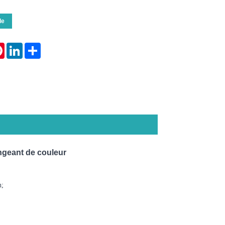
de
tsApp
Pinterest
LinkedIn
Share
ngeant de couleur
n;