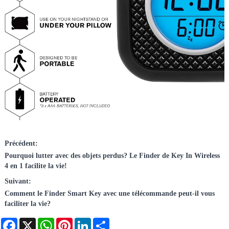
Précédent:
Pourquoi lutter avec des objets perdus? Le Finder de Key In Wireless
4 en 1 facilite la vie!
Suivant:
Comment le Finder Smart Key avec une télécommande peut-il vous
faciliter la vie?
Facebook
X
WhatsApp
Pinterest
LinkedIn
Share